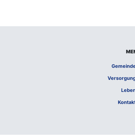
ME
Gemeind
Versorgun
Lebe
Kontak