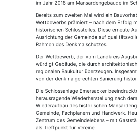
im Jahr 2018 am Mansardengebäude im Schl
Bereits zum zweiten Mal wird ein Bauvorh
Wettbewerbs prämiert – nach dem Erfolg m
historischen Schlossteiles. Diese erneute 
Ausrichtung der Gemeinde auf qualitätsvolle
Rahmen des Denkmalschutzes.
Der Wettbewerb, der vom Landkreis Augsbur
würdigt Gebäude, die durch architektonische
regionalen Baukultur überzeugen. Insgesam
von der denkmalgerechten Sanierung histori
Die Schlossanlage Emersacker beeindruckte 
herausragende Wiederherstellung nach de
Wiederaufbau des historischen Mansarden
Gemeinde, Fachplanern und Handwerk. Heut
Zentrum des Gemeindelebens – mit Gaststä
als Treffpunkt für Vereine.