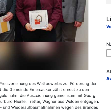
L
Ve
N
Ak
Au
Preisverleihung des Wettbewerbs zur Förderung der
nd die Gemeinde Emersacker zählt erneut zu den
engele nahm die Auszeichnung gemeinsam mit Georg
turbüro Hienle, Tretter, Wagner aus Welden entgegen.
gs- und Wiederaufbaumaßnahmen wegen des Brandes