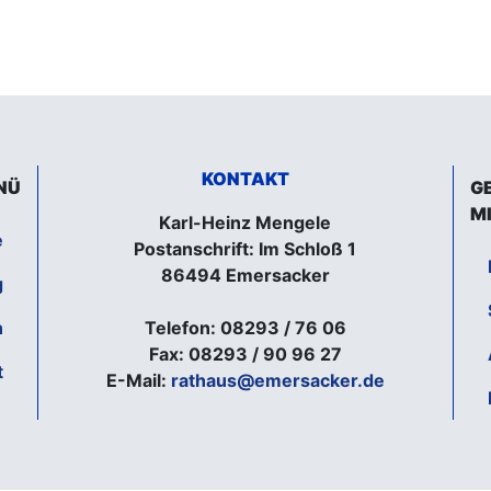
KONTAKT
NÜ
G
M
Karl-Heinz Mengele
e
Postanschrift: Im Schloß 1
86494 Emersacker
g
n
Telefon: 08293 / 76 06
Fax: 08293 / 90 96 27
t
E-Mail:
rathaus@emersacker.de