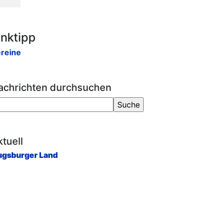
inktipp
reine
achrichten durchsuchen
tuell
gsburger Land