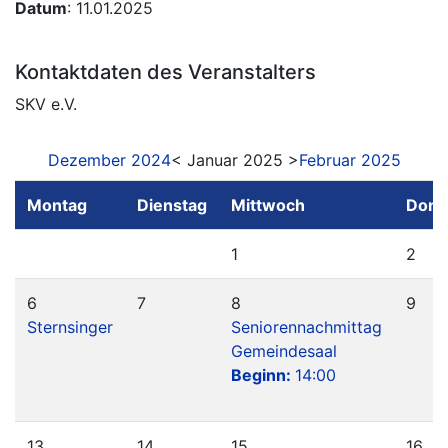
Datum
: 11.01.2025
Kontaktdaten des Veranstalters
SKV e.V.
Dezember 2024
< Januar 2025 >
Februar 2025
Montag
Dienstag
Mittwoch
Donn
1
2
6
7
8
9
Sternsinger
Seniorennachmittag
Gemeindesaal
Beginn:
14:00
13
14
15
16