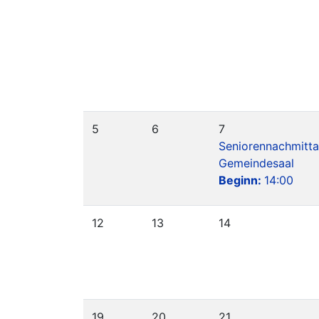
5
6
7
Seniorennachmitt
Gemeindesaal
Beginn:
14:00
12
13
14
19
20
21