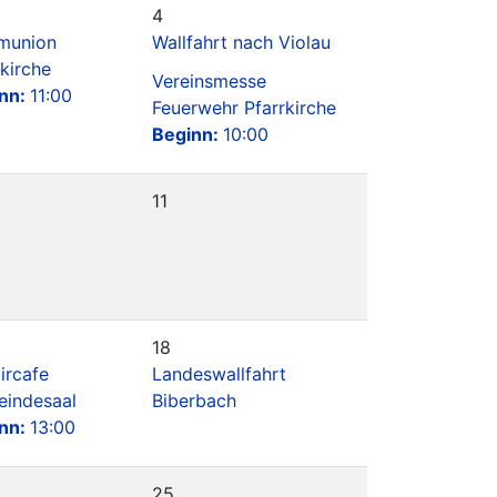
4
munion
Wallfahrt nach Violau
rkirche
Vereinsmesse
nn:
11:00
Feuerwehr Pfarrkirche
Beginn:
10:00
11
18
ircafe
Landeswallfahrt
indesaal
Biberbach
nn:
13:00
25