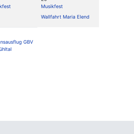
kfest
Musikfest
Wallfahrt Maria Elend
insausflug GBV
ühltal