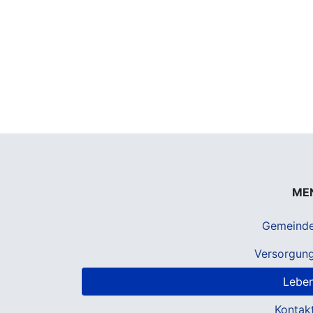
ME
Gemeind
Versorgun
Lebe
Kontak