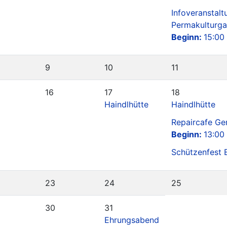
Infoveranstalt
Permakulturga
Beginn:
15:00
9
10
11
16
17
18
Haindlhütte
Haindlhütte
Repaircafe Ge
Beginn:
13:00
Schützenfest 
23
24
25
30
31
Ehrungsabend