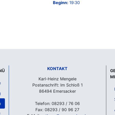
Beginn:
19:30
KONTAKT
NÜ
G
M
Karl-Heinz Mengele
e
Postanschrift: Im Schloß 1
86494 Emersacker
g
n
Telefon: 08293 / 76 06
Fax: 08293 / 90 96 27
t