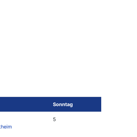
Sonntag
5
theim