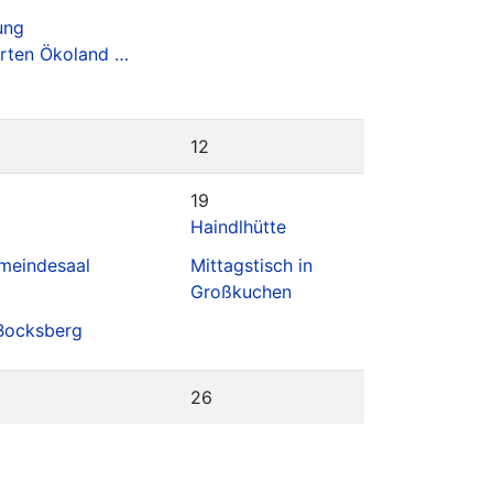
ung
rten Ökoland …
12
19
Haindlhütte
meindesaal
Mittagstisch in
Großkuchen
Bocksberg
26