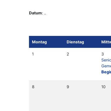
Datum
: ..
Montag
Dienstag
Mitt
1
2
3
Seni
Geme
Begi
8
9
10