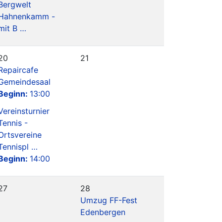
Bergwelt
Hahnenkamm -
mit B …
20
21
Repaircafe
Gemeindesaal
Beginn:
13:00
Vereinsturnier
Tennis -
Ortsvereine
Tennispl …
Beginn:
14:00
27
28
Umzug FF-Fest
Edenbergen