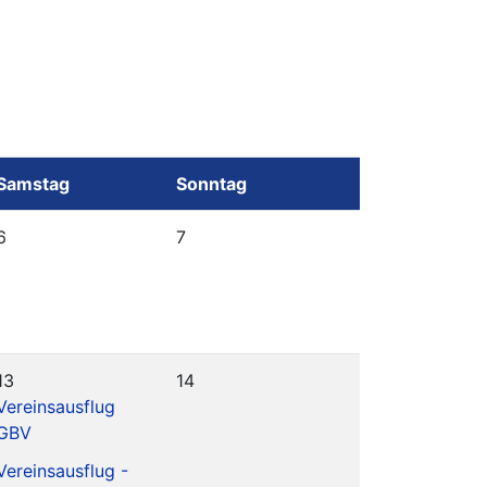
Samstag
Sonntag
6
7
13
14
Vereinsausflug
GBV
Vereinsausflug -