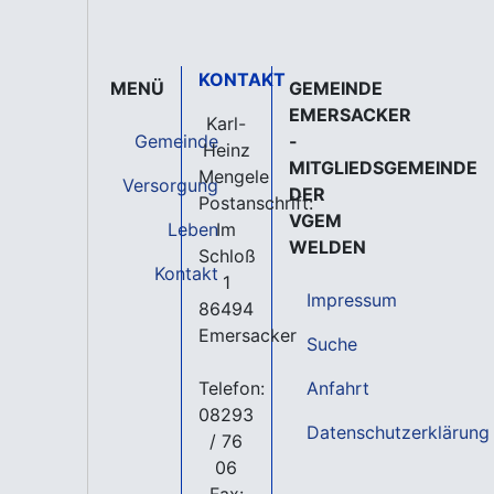
KONTAKT
MENÜ
GEMEINDE
EMERSACKER
Karl-
Gemeinde
-
Heinz
MITGLIEDSGEMEINDE
Mengele
Versorgung
DER
Postanschrift:
VGEM
Leben
Im
WELDEN
Schloß
Kontakt
1
Impressum
86494
Emersacker
Suche
Telefon:
Anfahrt
08293
Datenschutzerklärung
/ 76
06