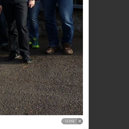
Gemeinde Emersacker
Im Schloß 1 · 86494 Emersacker
Telefon.: +49 (0) 8293 / 76 06
buergermeister@emersacker.de
rathaus@emersacker.de