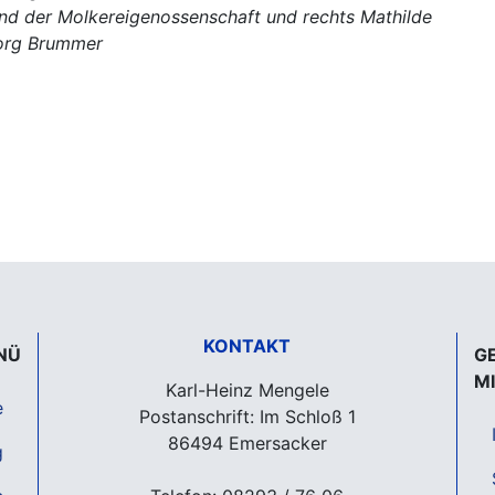
and der Molkereigenossenschaft und rechts Mathilde
eorg Brummer
KONTAKT
NÜ
G
M
Karl-Heinz Mengele
e
Postanschrift: Im Schloß 1
86494 Emersacker
g