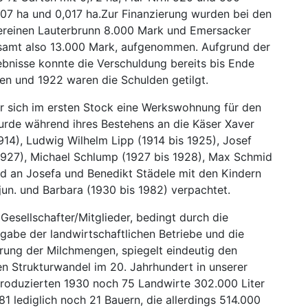
007 ha und 0,017 ha.Zur Finanzierung wurden bei den
ereinen Lauterbrunn 8.000 Mark und Emersacker
samt also 13.000 Mark, aufgenommen. Aufgrund der
ebnisse konnte die Verschuldung bereits bis Ende
en und 1922 waren die Schulden getilgt.
er sich im ersten Stock eine Werkswohnung für den
urde während ihres Bestehens an die Käser Xaver
914), Ludwig Wilhelm Lipp (1914 bis 1925), Josef
 1927), Michael Schlump (1927 bis 1928), Max Schmid
nd an Josefa und Benedikt Städele mit den Kindern
jun. und Barbara (1930 bis 1982) verpachtet.
esellschafter/Mitglieder, bedingt durch die
fgabe der landwirtschaftlichen Betriebe und die
erung der Milchmengen, spiegelt eindeutig den
en Strukturwandel im 20. Jahrhundert in unserer
roduzierten 1930 noch 75 Landwirte 302.000 Liter
81 lediglich noch 21 Bauern, die allerdings 514.000