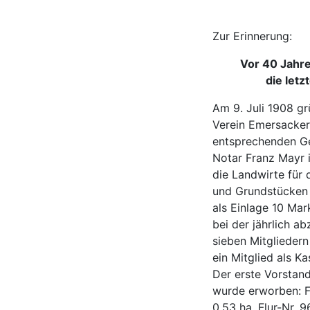
Zur Erinnerung:
Vor 40 Jahre
die letz
Am 9. Juli 1908 g
Verein Emersacker 
entsprechenden Ge
Notar Franz Mayr i
die Landwirte für
und Grundstücken
als Einlage 10 Mar
bei der jährlich 
sieben Mitgliedern
ein Mitglied als Ka
Der erste Vorstan
wurde erworben: F
0,53 ha, Flur-Nr. 