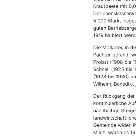
Krautbeete mit 0,
Darlehenskassenv
5.000 Mark, insge
guten Betriebserg
1919 halbiert werd
Die Molkerei, in d
Pächter befand, w
Probst (1908 bis 1
Schnell (1925 bis
(1928 bis 1930) u
Wilhelm, Benedikt 
Der Rückgang der G
kontinuierliche Au
nachhaltige Steig
landwirtschaftlich
Gemeinde wider. P
Milch, waren es 19