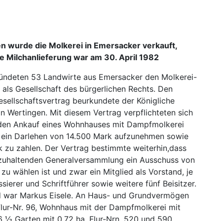
n wurde die Molkerei in Emersacker verkauft,
te Milchanlieferung war am 30. April 1982
ründeten 53 Landwirte aus Emersacker den Molkerei
-
als Gesellschaft des bürgerlichen Rechts. Den
sellschaftsvertrag beurkundete der Königliche
n Wertingen. Mit diesem Vertrag verpflichteten sich
 den Ankauf eines Wohnhauses mit Dampfmolkerei
 ein Darlehen von 14.500 Mark aufzunehmen sowie
k zu zahlen. Der Vertrag bestimmte weiterhin,dass
abzuhaltenden Generalversammlung ein Ausschuss von
 zu wählen ist und zwar ein Mitglied als Vorstand, je
ssierer und Schriftführer sowie weitere fünf Beisitzer.
d war Markus Eisele. An Haus- und Grundvermögen
lur-Nr. 96, Wohnhaus mit der Dampfmolkerei mit
96 ½ Garten mit 0,72 ha, Flur-Nrn. 520 und 590