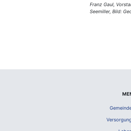
Franz Gaul, Vorst
Seemiller, Bild: G
ME
Gemeind
Versorgun