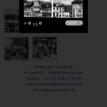
1/5
Gemeinde Emersacker
Im Schloß 1 · 86494 Emersacker
Telefon.: +49 (0) 8293 / 76 06
buergermeister@emersacker.de
rathaus@emersacker.de