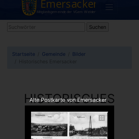
Startseite
Gemeinde
Bilder
Historisches Emersacker
HISTORISCHES
Alte Postkarte von Emersacker
EMERSACKER