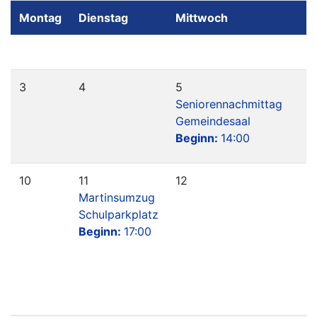
Montag
Dienstag
Mittwoch
D
3
4
5
6
Seniorennachmittag
Gemeindesaal
Beginn:
14:00
10
11
12
1
Martinsumzug
Schulparkplatz
Beginn:
17:00