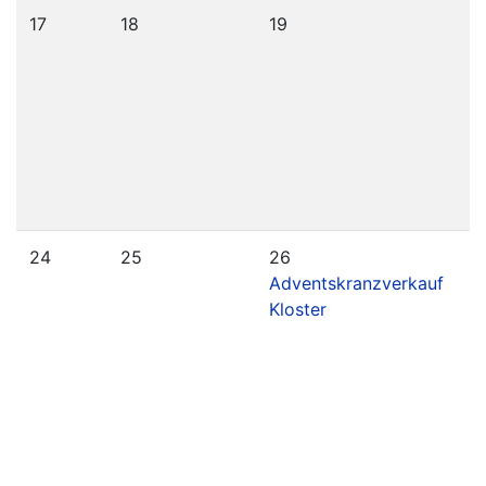
17
18
19
2
N
S
B
24
25
26
2
Adventskranzverkauf
Kloster