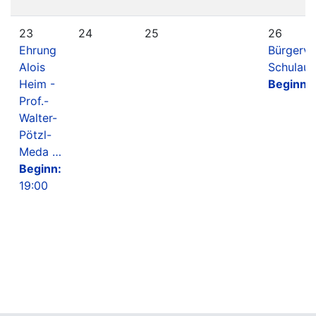
23
24
25
26
Ehrung
Bürgerv
Alois
Schulaul
Heim -
Beginn:
Prof.-
Walter-
Pötzl-
Meda …
Beginn:
19:00