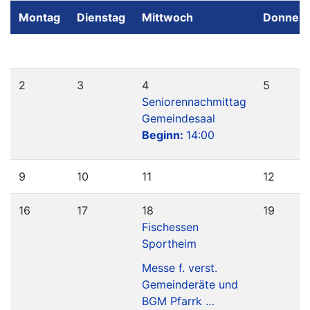
Montag
Dienstag
Mittwoch
Donners
2
3
4
5
Seniorennachmittag
Gemeindesaal
Beginn:
14:00
9
10
11
12
16
17
18
19
Fischessen
Sportheim
Messe f. verst.
Gemeinderäte und
BGM Pfarrk …