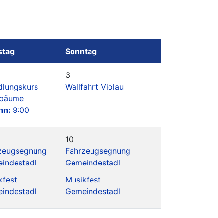
stag
Sonntag
3
dlungskurs
Wallfahrt Violau
tbäume
nn:
9:00
10
zeugsegnung
Fahrzeugsegnung
indestadl
Gemeindestadl
kfest
Musikfest
indestadl
Gemeindestadl