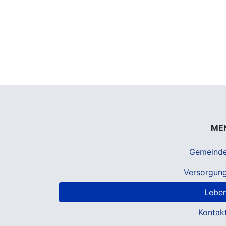
ME
Gemeind
Versorgun
Lebe
Kontak