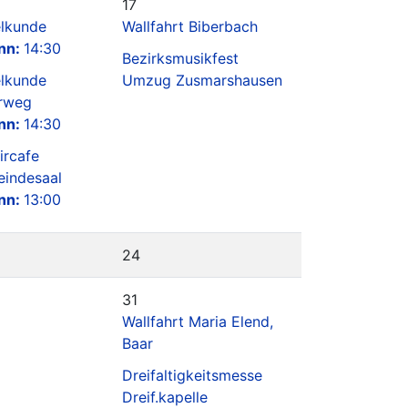
17
lkunde
Wallfahrt Biberbach
nn:
14:30
Bezirksmusikfest
lkunde
Umzug Zusmarshausen
erweg
nn:
14:30
ircafe
indesaal
nn:
13:00
24
31
Wallfahrt Maria Elend,
Baar
Dreifaltigkeitsmesse
Dreif.kapelle