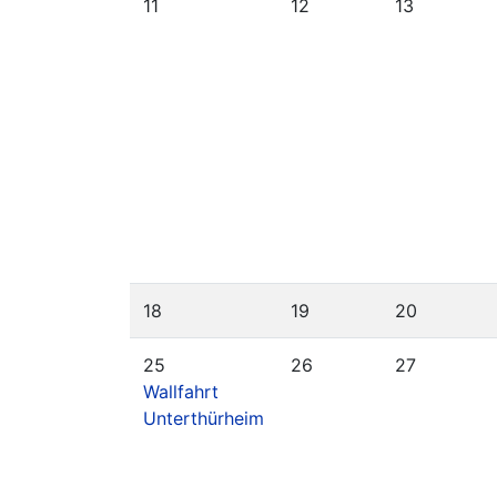
11
12
13
18
19
20
25
26
27
Wallfahrt
Unterthürheim