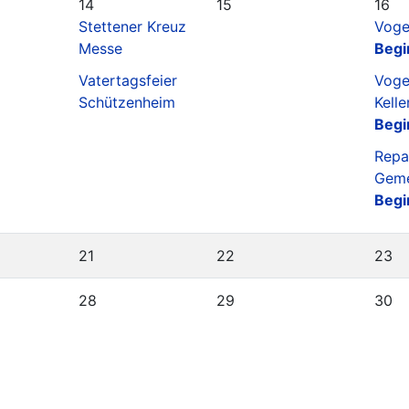
14
15
16
Stettener Kreuz
Voge
Messe
Begi
Vatertagsfeier
Voge
Schützenheim
Kell
Begi
Repa
Geme
Begi
21
22
23
28
29
30