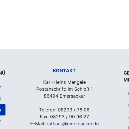
KONTAKT
NÜ
G
M
Karl-Heinz Mengele
e
Postanschrift: Im Schloß 1
86494 Emersacker
g
n
Telefon: 08293 / 76 06
Fax: 08293 / 90 96 27
t
E-Mail:
rathaus@emersacker.de