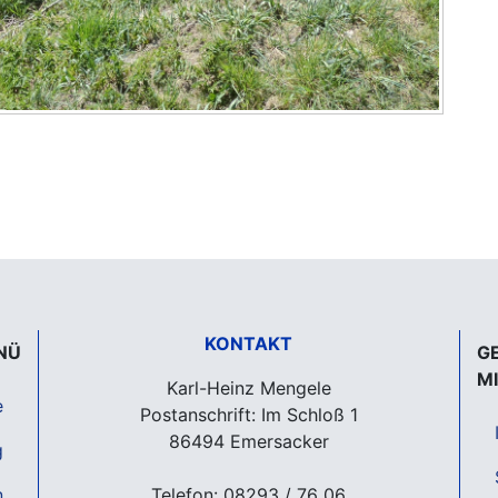
KONTAKT
NÜ
G
M
Karl-Heinz Mengele
e
Postanschrift: Im Schloß 1
86494 Emersacker
g
n
Telefon: 08293 / 76 06