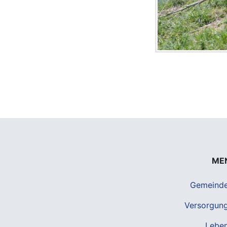
ME
Gemeind
Versorgun
Lebe