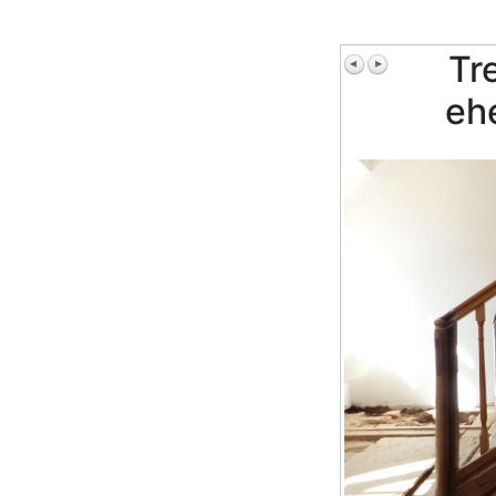
Tr
eh