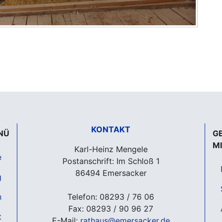
KONTAKT
NÜ
G
M
Karl-Heinz Mengele
e
Postanschrift: Im Schloß 1
86494 Emersacker
g
n
Telefon: 08293 / 76 06
Fax: 08293 / 90 96 27
t
E-Mail:
rathaus@emersacker.de