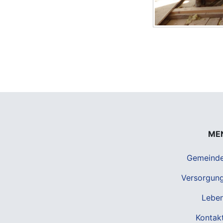
ME
Gemeind
Versorgun
Lebe
Kontak