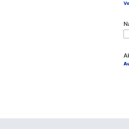
Ve
N
Ak
Au