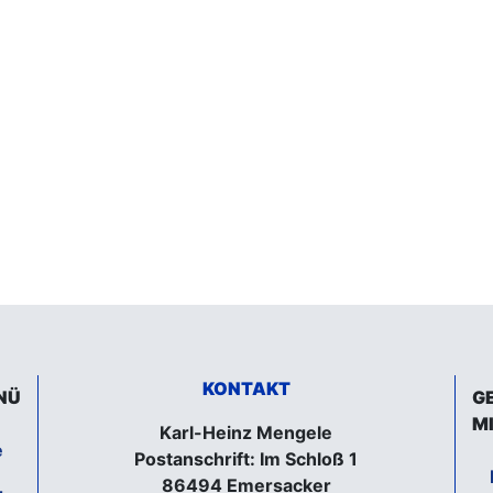
KONTAKT
NÜ
G
M
Karl-Heinz Mengele
e
Postanschrift: Im Schloß 1
86494 Emersacker