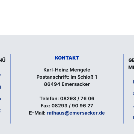
KONTAKT
NÜ
G
M
Karl-Heinz Mengele
e
Postanschrift: Im Schloß 1
86494 Emersacker
g
n
Telefon: 08293 / 76 06
Fax: 08293 / 90 96 27
t
E-Mail:
rathaus@emersacker.de