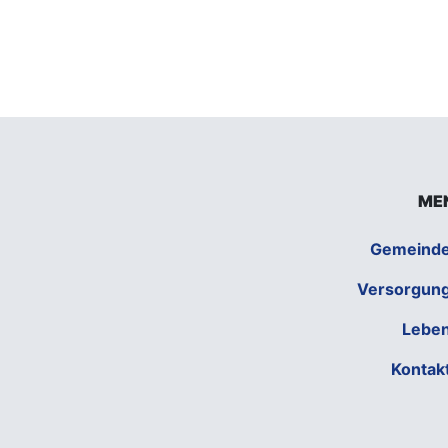
ME
Gemeind
Versorgun
Lebe
Kontak