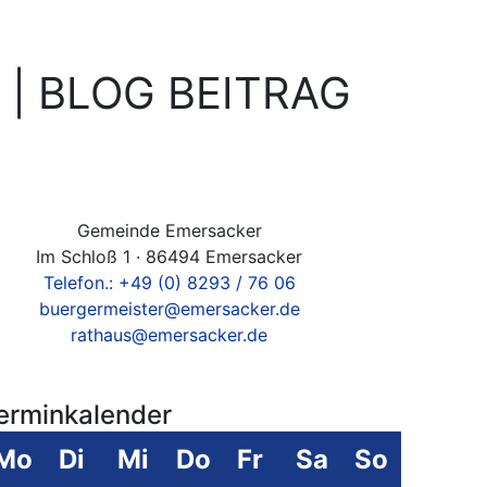
 | BLOG BEITRAG
Gemeinde Emersacker
Im Schloß 1 · 86494 Emersacker
Telefon.: +49 (0) 8293 / 76 06
buergermeister@emersacker.de
rathaus@emersacker.de
erminkalender
Mo
Di
Mi
Do
Fr
Sa
So