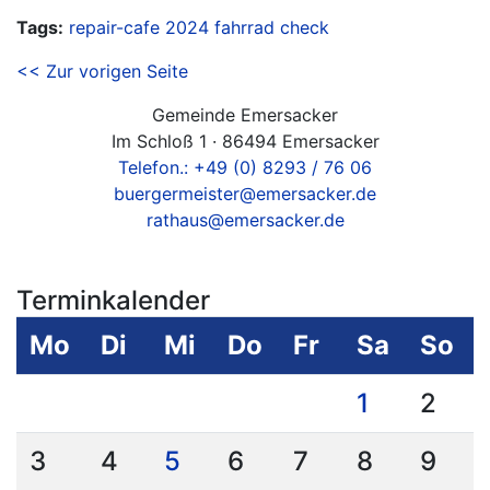
Tags:
repair-cafe
2024
fahrrad
check
<< Zur vorigen Seite
Gemeinde Emersacker
Im Schloß 1 · 86494 Emersacker
Telefon.: +49 (0) 8293 / 76 06
buergermeister@emersacker.de
rathaus@emersacker.de
Terminkalender
Mo
Di
Mi
Do
Fr
Sa
So
1
2
3
4
5
6
7
8
9