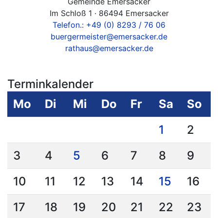
Gemeinde Emersacker
Im Schloß 1 · 86494 Emersacker
Telefon.: +49 (0) 8293 / 76 06
buergermeister@emersacker.de
rathaus@emersacker.de
Terminkalender
Mo
Di
Mi
Do
Fr
Sa
So
1
2
3
4
5
6
7
8
9
10
11
12
13
14
15
16
17
18
19
20
21
22
23