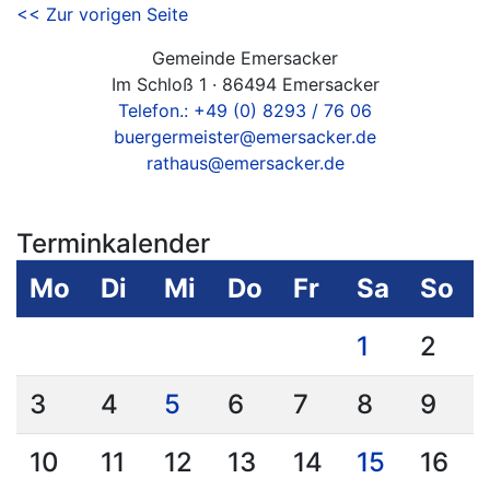
<< Zur vorigen Seite
Gemeinde Emersacker
Im Schloß 1 · 86494 Emersacker
Telefon.: +49 (0) 8293 / 76 06
buergermeister@emersacker.de
rathaus@emersacker.de
Terminkalender
Mo
Di
Mi
Do
Fr
Sa
So
1
2
3
4
5
6
7
8
9
10
11
12
13
14
15
16