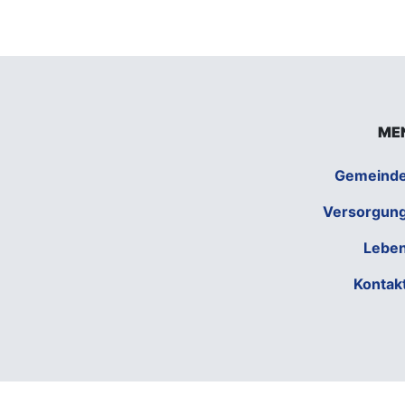
ME
Gemeind
Versorgun
Lebe
Kontak