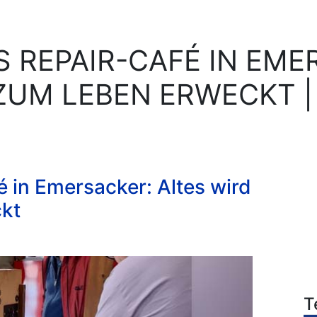
 REPAIR-CAFÉ IN EME
ZUM LEBEN ERWECKT |
é in Emersacker: Altes wird
kt
T