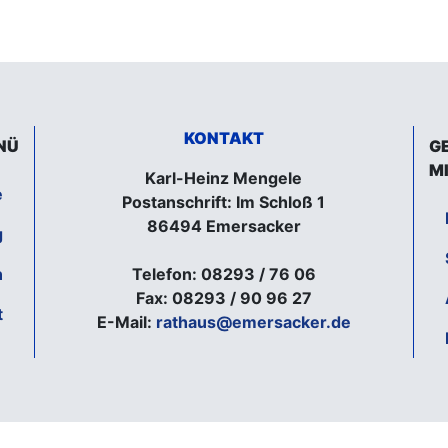
KONTAKT
NÜ
G
M
Karl-Heinz Mengele
e
Postanschrift: Im Schloß 1
86494 Emersacker
g
n
Telefon: 08293 / 76 06
Fax: 08293 / 90 96 27
t
E-Mail:
rathaus@emersacker.de