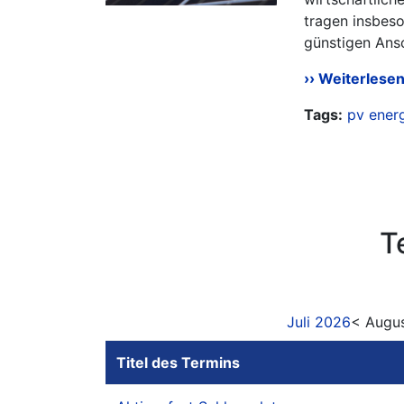
tragen insbeso
günstigen Ansc
Weiterlese
Tags:
pv
ener
T
Juli 2026
< Augu
Titel des Termins