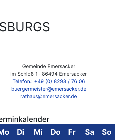
GSBURGS
Gemeinde Emersacker
Im Schloß 1 · 86494 Emersacker
Telefon.: +49 (0) 8293 / 76 06
buergermeister@emersacker.de
rathaus@emersacker.de
erminkalender
Mo
Di
Mi
Do
Fr
Sa
So