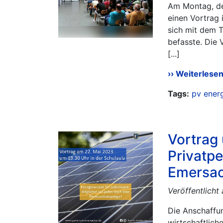
Am Montag, de
einen Vortrag 
sich mit dem 
befasste. Die 
[...]
Weiterlese
Tags:
pv
ener
Vortrag 
Privatp
Emersac
Veröffentlicht
Die Anschaffun
wirtschaftliche