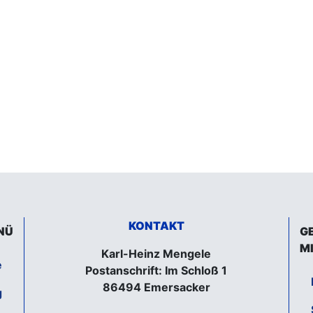
KONTAKT
NÜ
G
M
Karl-Heinz Mengele
e
Postanschrift: Im Schloß 1
86494 Emersacker
g