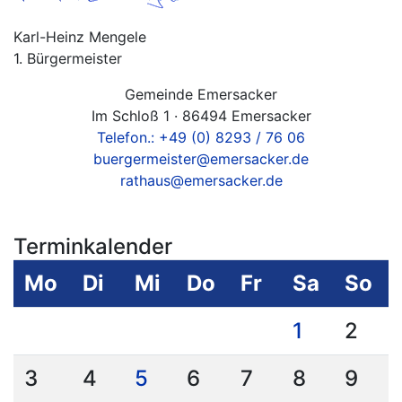
Karl-Heinz Mengele
1. Bürgermeister
Gemeinde Emersacker
Im Schloß 1 · 86494 Emersacker
Telefon.: +49 (0) 8293 / 76 06
buergermeister@emersacker.de
rathaus@emersacker.de
Terminkalender
Mo
Di
Mi
Do
Fr
Sa
So
1
2
3
4
5
6
7
8
9