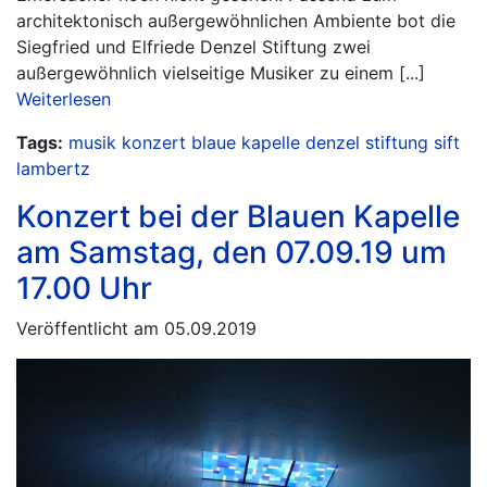
architektonisch außergewöhnlichen Ambiente bot die
Siegfried und Elfriede Denzel Stiftung zwei
außergewöhnlich vielseitige Musiker zu einem [...]
Weiterlesen
Tags:
musik
konzert
blaue kapelle
denzel stiftung
sift
lambertz
Konzert bei der Blauen Kapelle
am Samstag, den 07.09.19 um
17.00 Uhr
Veröffentlicht am 05.09.2019