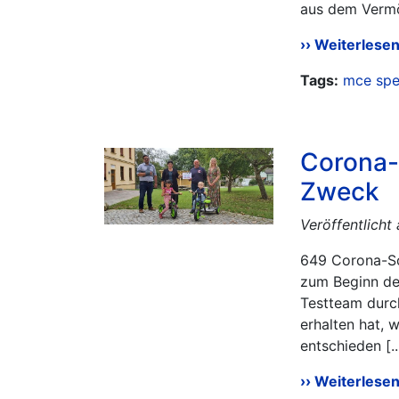
aus dem Vermö
Weiterlese
Tags:
mce
sp
Corona-
Zweck
Veröffentlicht
649 Corona-Sc
zum Beginn de
Testteam durc
erhalten hat, 
entschieden [..
Weiterlese