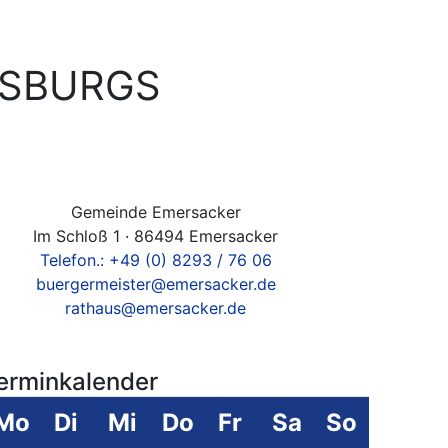
GSBURGS
Gemeinde Emersacker
Im Schloß 1 · 86494 Emersacker
Telefon.: +49 (0) 8293 / 76 06
buergermeister@emersacker.de
rathaus@emersacker.de
erminkalender
Mo
Di
Mi
Do
Fr
Sa
So