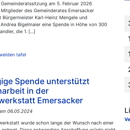
r Gemeinderatssitzung am 5. Februar 2026
 Mitglieder des Gemeinderates Emersacker
 Bürgermeister Karl-Heinz Mengele und
n Andrea Bigelmaier eine Spende in Höhe von 300
dler, die 1. [...]
n
welden tafel
ige Spende unterstützt
arbeit in der
werkstatt Emersacker
L
t am 06.05.2024
Ve
swerkstatt wurde schon lange der Wunsch nach einer
e gehegt. Diese notwendige Anschaffung würde nicht