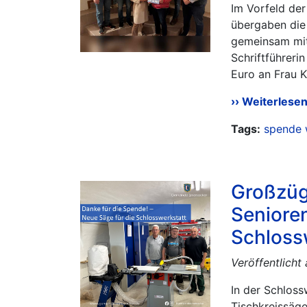
Im Vorfeld de
übergaben die
gemeinsam mit
Schriftführeri
Euro an Frau Kan
Weiterlese
Tags:
spende
Großzüg
Senioren
Schloss
Veröffentlich
In der Schlos
Tischkreissäg