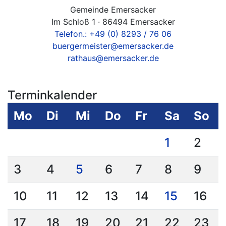
Gemeinde Emersacker
Im Schloß 1 · 86494 Emersacker
Telefon.: +49 (0) 8293 / 76 06
buergermeister@emersacker.de
rathaus@emersacker.de
Terminkalender
Mo
Di
Mi
Do
Fr
Sa
So
1
2
3
4
5
6
7
8
9
10
11
12
13
14
15
16
17
18
19
20
21
22
23