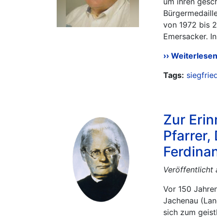
um ihren gesch
Bürgermedaill
von 1972 bis 
Emersacker. In 
Weiterlese
Tags:
siegfrie
Zur Erin
Pfarrer
Ferdina
Veröffentlich
Vor 150 Jahren
Jachenau (Land
sich zum geist