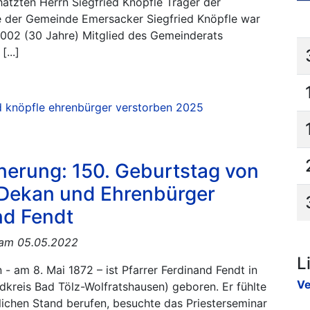
ätzten Herrn Siegfried Knöpfle Träger der
e der Gemeinde Emersacker Siegfried Knöpfle war
2002 (30 Jahre) Mitglied des Gemeinderats
[...]
n
d knöpfle
ehrenbürger
verstorben
2025
nerung: 150. Geburtstag von
, Dekan und Ehrenbürger
nd Fendt
t am 05.05.2022
L
 - am 8. Mai 1872 – ist Pfarrer Ferdinand Fendt in
Ve
kreis Bad Tölz-Wolfratshausen) geboren. Er fühlte
lichen Stand berufen, besuchte das Priesterseminar