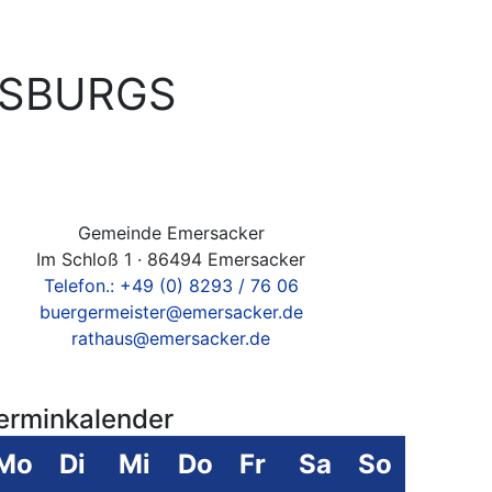
GSBURGS
Gemeinde Emersacker
Im Schloß 1 · 86494 Emersacker
Telefon.: +49 (0) 8293 / 76 06
buergermeister@emersacker.de
rathaus@emersacker.de
erminkalender
Mo
Di
Mi
Do
Fr
Sa
So