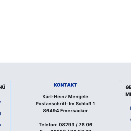
KONTAKT
NÜ
G
M
Karl-Heinz Mengele
e
Postanschrift: Im Schloß 1
86494 Emersacker
g
n
Telefon: 08293 / 76 06